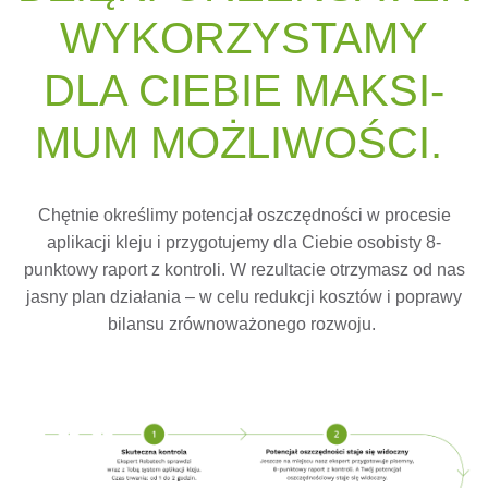
WY­KOR­ZYS­TA­MY
DLA CIE­BIE MAK­SI­
MUM MOŻ­LI­WOŚ­CI.
Chętnie określimy potencjał oszczędności w procesie
aplikacji kleju i przygotujemy dla Ciebie osobisty 8-
punktowy raport z kontroli. W rezultacie otrzymasz od nas
jasny plan działania – w celu redukcji kosztów i poprawy
bilansu zrównoważonego rozwoju.