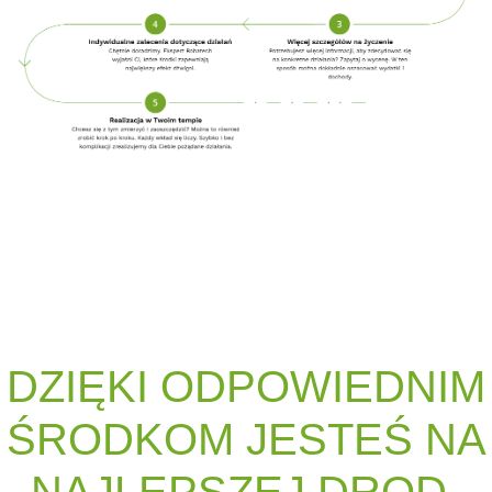
DZIĘKI OD­PO­WIED­NIM
ŚROD­KOM JES­TEŚ NA
NA­JLEPSZEJ DROD­