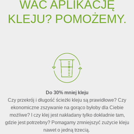
WAĆ APLI­KA­C­JĘ
KLE­JU? PO­MOŻE­MY.
Do 30% mniej kleju
Czy przekrój i długość ścieżki kleju są prawidłowe? Czy
ekonomiczne zszywanie na gorąco byłoby dla Ciebie
możliwe? I czy klej jest nakładany tylko dokładnie tam,
gdzie jest potrzebny? Pomagamy zmniejszyć zużycie kleju
nawet o jedną trzecią.