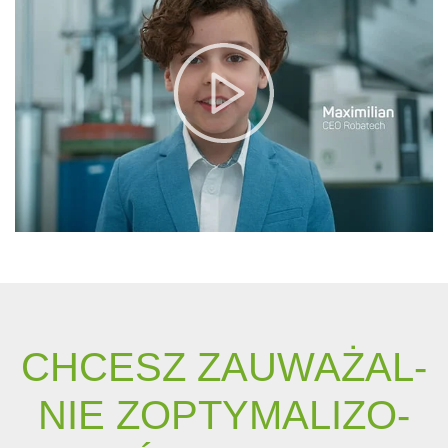
CHCESZ ZAU­WAŻAL­
NIE ZO­P­TY­MA­LI­ZO­