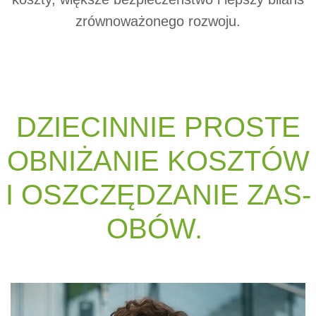
zrównoważonego rozwoju.
DZIE­CIN­NIE PROS­TE
OB­NIŻA­NIE KOSZ­TÓW
I OSZ­C­ZĘD­ZA­NIE ZAS­
OBÓW.